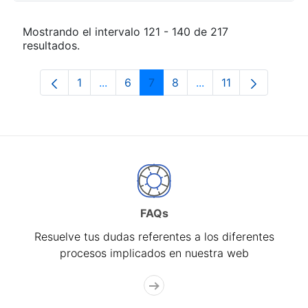
Mostrando el intervalo 121 - 140 de 217
resultados.
1
...
6
7
8
...
11
Página
Páginas intermedias Use TAB para desp
Página
Página
Página
Páginas intermedias
Página
FAQs
Resuelve tus dudas referentes a los diferentes
procesos implicados en nuestra web