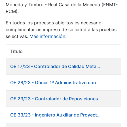
Moneda y Timbre - Real Casa de la Moneda (FNMT-
RCM).
Mostrar/Ocultar
En todos los procesos abiertos es necesario
cumplimentar un impreso de solicitud a las pruebas
selectivas.
Más información
.
Título
Acciones
OE 17/23 - Controlador de Calidad Metalurgia
Mostrar/Ocultar
OE 28/23 - Oficial 1ª Administrativo con inglés y francés
Mostrar/Ocultar
OE 23/23 - Controlador de Reposiciones
OE 33/23 - Ingeniero Auxiliar de Proyectos. Marketing
Mostrar/Ocultar