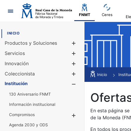
Navegación
FNMT
Ceres
El
INICIO
Productos y Soluciones
Mostrar/Ocul
Servicios
Mostrar/Ocul
Innovación
Mostrar/Ocul
Coleccionista
Mostrar/Ocul
Inicio
Institu
Institución
Mostrar/Ocul
Ofertas
130 Aniversario FNMT
Información institucional
En esta página se
Compromisos
Mostrar/Ocultar
de la Moneda (F
Agenda 2030 y ODS
En todos los proc