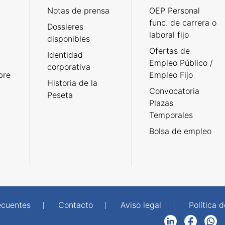
Notas de prensa
OEP Personal
func. de carrera o
Dossieres
laboral fijo
disponibles
Ofertas de
Identidad
Empleo Público /
corporativa
bre
Empleo Fijo
Historia de la
Convocatoria
Peseta
Plazas
Temporales
Bolsa de empleo
ecuentes
Contacto
Aviso legal
Política 
LinkedIn
Facebook
WhatsApp