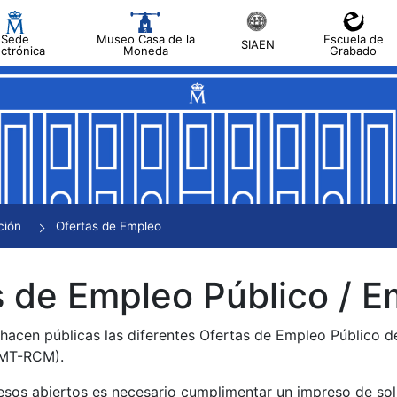
Sede
Museo Casa de la
Escuela de
SIAEN
ectrónica
Moneda
Grabado
tar
tar
tar
tar
ción
Ofertas de Empleo
tar
 de Empleo Público / E
 hacen públicas las diferentes Ofertas de Empleo Público 
NMT-RCM).
esos abiertos es necesario cumplimentar un impreso de soli