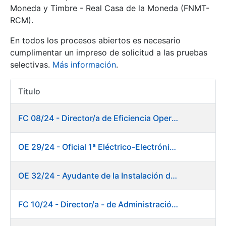
Moneda y Timbre - Real Casa de la Moneda (FNMT-
RCM).
Mostrar/Ocultar
En todos los procesos abiertos es necesario
cumplimentar un impreso de solicitud a las pruebas
selectivas.
Más información
.
Título
Acciones
FC 08/24 - Director/a de Eficiencia Operativa
Mostrar/Ocultar
OE 29/24 - Oficial 1ª Eléctrico-Electrónico Mantenimiento Destacado
Mostrar/Ocultar
OE 32/24 - Ayudante de la Instalación de Preparación de Pastas. Fábrica de Papel
FC 10/24 - Director/a - de Administración Financiera
Mostrar/Ocultar