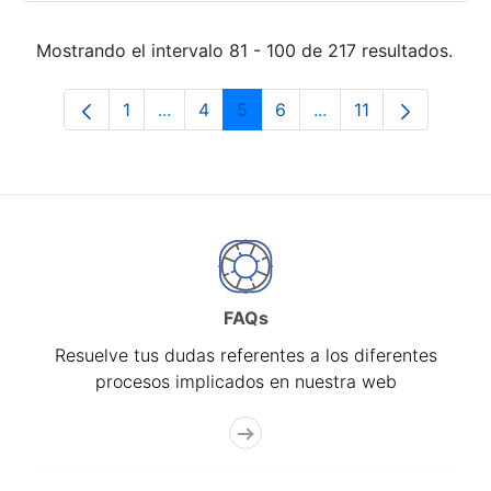
Mostrando el intervalo 81 - 100 de 217 resultados.
1
...
4
5
6
...
11
Página
Páginas intermedias Use TAB para desp
Página
Página
Página
Páginas intermedias
Página
FAQs
Resuelve tus dudas referentes a los diferentes
procesos implicados en nuestra web