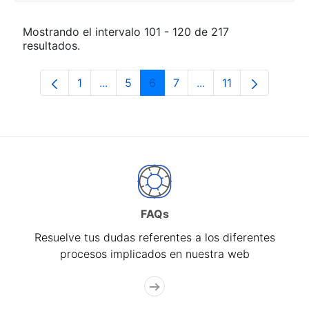
Mostrando el intervalo 101 - 120 de 217
resultados.
1
...
5
6
7
...
11
Página
Páginas intermedias Use TAB para desp
Página
Página
Página
Páginas intermedias
Página
FAQs
Resuelve tus dudas referentes a los diferentes
procesos implicados en nuestra web