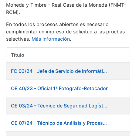
Moneda y Timbre - Real Casa de la Moneda (FNMT-
RCM).
Mostrar/Ocultar
En todos los procesos abiertos es necesario
cumplimentar un impreso de solicitud a las pruebas
selectivas.
Más información
.
Título
Acciones
FC 03/24 - Jefe de Servicio de Informática de Gestión y Procesos
Mostrar/Ocultar
OE 40/23 - Oficial 1ª Fotógrafo-Retocador
Mostrar/Ocultar
OE 03/24 - Técnico de Seguridad Logística
OE 07/24 - Técnico de Análisis y Procesos de Laboratorio
Mostrar/Ocultar