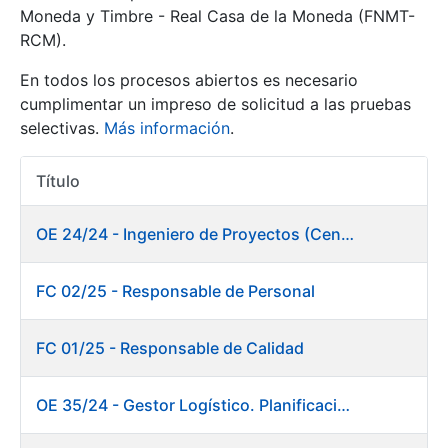
Moneda y Timbre - Real Casa de la Moneda (FNMT-
RCM).
Mostrar/Ocultar
En todos los procesos abiertos es necesario
cumplimentar un impreso de solicitud a las pruebas
selectivas.
Más información
.
Título
Acciones
OE 24/24 - Ingeniero de Proyectos (Centro de trabajo Burgos)
Mostrar/Ocultar
FC 02/25 - Responsable de Personal
Mostrar/Ocultar
FC 01/25 - Responsable de Calidad
OE 35/24 - Gestor Logístico. Planificación, Logística y Almacenes
Mostrar/Ocultar