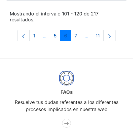
Mostrando el intervalo 101 - 120 de 217
resultados.
1
...
5
6
7
...
11
Página
Páginas intermedias Use TAB para desp
Página
Página
Página
Páginas intermedias
Página
FAQs
Resuelve tus dudas referentes a los diferentes
procesos implicados en nuestra web