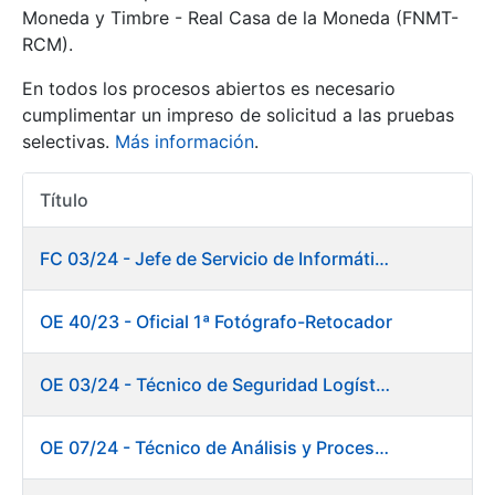
Moneda y Timbre - Real Casa de la Moneda (FNMT-
RCM).
Mostrar/Ocultar
En todos los procesos abiertos es necesario
cumplimentar un impreso de solicitud a las pruebas
selectivas.
Más información
.
Título
Acciones
FC 03/24 - Jefe de Servicio de Informática de Gestión y Procesos
Mostrar/Ocultar
OE 40/23 - Oficial 1ª Fotógrafo-Retocador
Mostrar/Ocultar
OE 03/24 - Técnico de Seguridad Logística
OE 07/24 - Técnico de Análisis y Procesos de Laboratorio
Mostrar/Ocultar