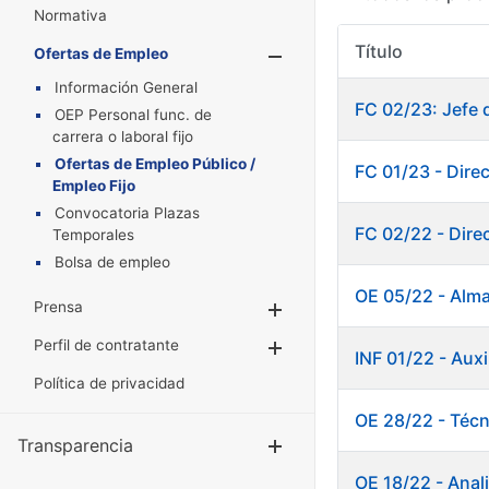
Normativa
Título
Ofertas de Empleo
Mostrar/Oculta
Información General
FC 02/23: Jefe 
OEP Personal func. de
carrera o laboral fijo
Ofertas de Empleo Público /
FC 01/23 - Dire
Empleo Fijo
Convocatoria Plazas
FC 02/22 - Dire
Temporales
Bolsa de empleo
OE 05/22 - Alm
Prensa
Mostrar/Ocultar
Perfil de contratante
Mostrar/Ocultar
INF 01/22 - Au
Política de privacidad
OE 28/22 - Técn
Transparencia
Mostrar/Ocul
OE 18/22 - Anali