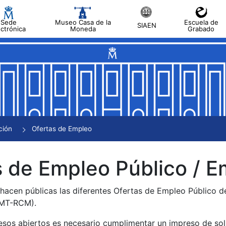
Sede
Museo Casa de la
Escuela de
SIAEN
ectrónica
Moneda
Grabado
tar
tar
tar
tar
ción
Ofertas de Empleo
tar
 de Empleo Público / E
 hacen públicas las diferentes Ofertas de Empleo Público 
NMT-RCM).
esos abiertos es necesario cumplimentar un impreso de soli