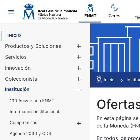
Navegación
FNMT
Ceres
El
INICIO
Productos y Soluciones
Mostrar/Ocul
Servicios
Mostrar/Ocul
Innovación
Mostrar/Ocul
Coleccionista
Mostrar/Ocul
Inicio
Institu
Institución
Mostrar/Ocul
Ofertas
130 Aniversario FNMT
Información institucional
En esta página se
Compromisos
Mostrar/Ocultar
de la Moneda (F
Agenda 2030 y ODS
En todos los proc