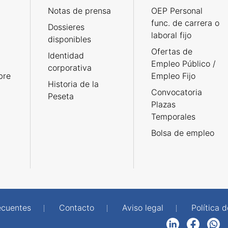
Notas de prensa
OEP Personal
func. de carrera o
Dossieres
laboral fijo
disponibles
Ofertas de
Identidad
Empleo Público /
corporativa
bre
Empleo Fijo
Historia de la
Convocatoria
Peseta
Plazas
Temporales
Bolsa de empleo
ecuentes
Contacto
Aviso legal
Política 
LinkedIn
Facebook
WhatsApp