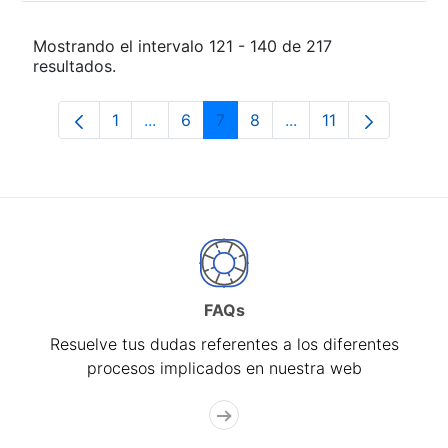
Mostrando el intervalo 121 - 140 de 217
resultados.
1
...
6
7
8
...
11
Página
Páginas intermedias Use TAB para desp
Página
Página
Página
Páginas intermedias
Página
FAQs
Resuelve tus dudas referentes a los diferentes
procesos implicados en nuestra web