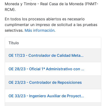
Moneda y Timbre - Real Casa de la Moneda (FNMT-
RCM).
Mostrar/Ocultar
En todos los procesos abiertos es necesario
cumplimentar un impreso de solicitud a las pruebas
selectivas.
Más información
.
Título
Acciones
OE 17/23 - Controlador de Calidad Metalurgia
Mostrar/Ocultar
OE 28/23 - Oficial 1ª Administrativo con inglés y francés
Mostrar/Ocultar
OE 23/23 - Controlador de Reposiciones
OE 33/23 - Ingeniero Auxiliar de Proyectos. Marketing
Mostrar/Ocultar