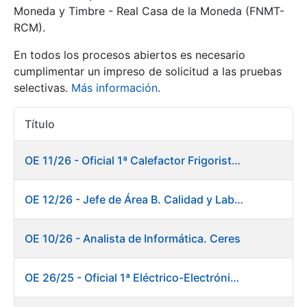
Moneda y Timbre - Real Casa de la Moneda (FNMT-
RCM).
Mostrar/Ocultar
En todos los procesos abiertos es necesario
cumplimentar un impreso de solicitud a las pruebas
selectivas.
Más información
.
Título
Acciones
OE 11/26 - Oficial 1ª Calefactor Frigorista. Fábrica de Papel
Mostrar/Ocultar
OE 12/26 - Jefe de Área B. Calidad y Laboratorio
Mostrar/Ocultar
OE 10/26 - Analista de Informática. Ceres
OE 26/25 - Oficial 1ª Eléctrico-Electrónico. Fábrica de Papel
Mostrar/Ocultar