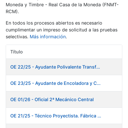
Moneda y Timbre - Real Casa de la Moneda (FNMT-
RCM).
Mostrar/Ocultar
En todos los procesos abiertos es necesario
cumplimentar un impreso de solicitud a las pruebas
selectivas.
Más información
.
Título
Acciones
OE 22/25 - Ayudante Polivalente Transformados/Acabados
Mostrar/Ocultar
OE 23/25 - Ayudante de Encoladora y Calandra Máquina de Papel. Fábrica de Papel
Mostrar/Ocultar
OE 01/26 - Oficial 2ª Mecánico Central
OE 21/25 - Técnico Proyectista. Fábrica de Papel
Mostrar/Ocultar