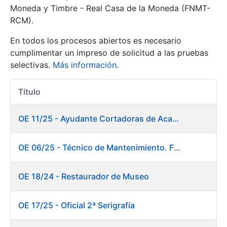
Moneda y Timbre - Real Casa de la Moneda (FNMT-
RCM).
Mostrar/Ocultar
En todos los procesos abiertos es necesario
cumplimentar un impreso de solicitud a las pruebas
selectivas.
Más información
.
Título
Acciones
OE 11/25 - Ayudante Cortadoras de Acabados. Fábrica Papel
Mostrar/Ocultar
OE 06/25 - Técnico de Mantenimiento. Fábrica Papel
Mostrar/Ocultar
OE 18/24 - Restaurador de Museo
OE 17/25 - Oficial 2ª Serigrafía
Mostrar/Ocultar