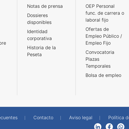
Notas de prensa
OEP Personal
func. de carrera o
Dossieres
laboral fijo
disponibles
Ofertas de
Identidad
Empleo Público /
corporativa
bre
Empleo Fijo
Historia de la
Convocatoria
Peseta
Plazas
Temporales
Bolsa de empleo
ecuentes
Contacto
Aviso legal
Política 
LinkedIn
Facebook
WhatsApp