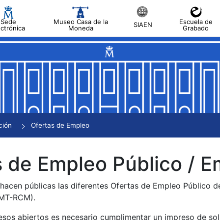
Sede
Museo Casa de la
Escuela de
SIAEN
ectrónica
Moneda
Grabado
tar
tar
tar
tar
ción
Ofertas de Empleo
tar
 de Empleo Público / E
 hacen públicas las diferentes Ofertas de Empleo Público 
NMT-RCM).
esos abiertos es necesario cumplimentar un impreso de soli