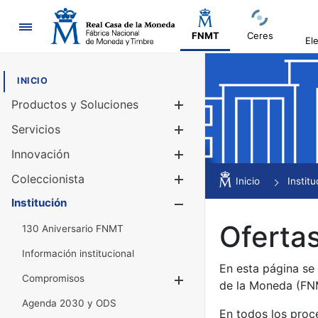
Navegación
FNMT
Ceres
El
INICIO
Productos y Soluciones
Mostrar/Ocul
Servicios
Mostrar/Ocul
Innovación
Mostrar/Ocul
Coleccionista
Mostrar/Ocul
Inicio
Institu
Institución
Mostrar/Ocul
Ofertas
130 Aniversario FNMT
Información institucional
En esta página se
Compromisos
Mostrar/Ocultar
de la Moneda (F
Agenda 2030 y ODS
En todos los proc