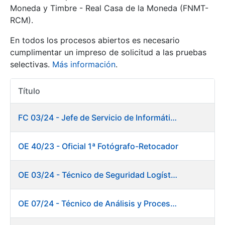
Moneda y Timbre - Real Casa de la Moneda (FNMT-
RCM).
Mostrar/Ocultar
En todos los procesos abiertos es necesario
cumplimentar un impreso de solicitud a las pruebas
selectivas.
Más información
.
Título
Acciones
FC 03/24 - Jefe de Servicio de Informática de Gestión y Procesos
Mostrar/Ocultar
OE 40/23 - Oficial 1ª Fotógrafo-Retocador
Mostrar/Ocultar
OE 03/24 - Técnico de Seguridad Logística
OE 07/24 - Técnico de Análisis y Procesos de Laboratorio
Mostrar/Ocultar