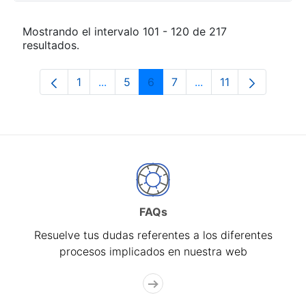
Mostrando el intervalo 101 - 120 de 217
resultados.
1
...
5
6
7
...
11
Página
Páginas intermedias Use TAB para desp
Página
Página
Página
Páginas intermedias
Página
FAQs
Resuelve tus dudas referentes a los diferentes
procesos implicados en nuestra web