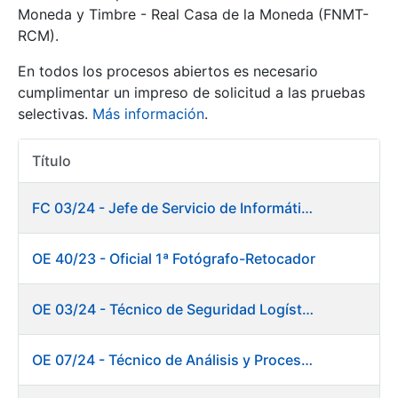
Moneda y Timbre - Real Casa de la Moneda (FNMT-
RCM).
Mostrar/Ocultar
En todos los procesos abiertos es necesario
cumplimentar un impreso de solicitud a las pruebas
selectivas.
Más información
.
Título
Acciones
FC 03/24 - Jefe de Servicio de Informática de Gestión y Procesos
Mostrar/Ocultar
OE 40/23 - Oficial 1ª Fotógrafo-Retocador
Mostrar/Ocultar
OE 03/24 - Técnico de Seguridad Logística
OE 07/24 - Técnico de Análisis y Procesos de Laboratorio
Mostrar/Ocultar