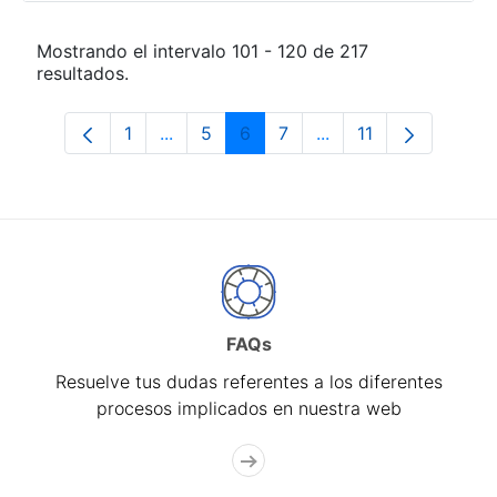
Mostrando el intervalo 101 - 120 de 217
resultados.
1
...
5
6
7
...
11
Página
Páginas intermedias Use TAB para desp
Página
Página
Página
Páginas intermedias
Página
FAQs
Resuelve tus dudas referentes a los diferentes
procesos implicados en nuestra web