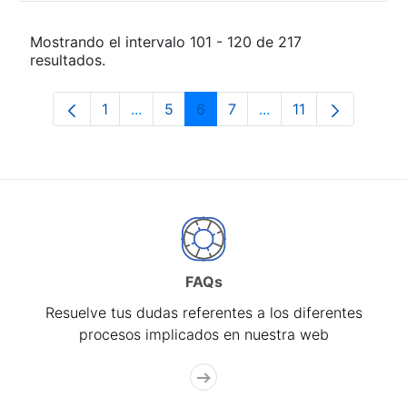
Mostrando el intervalo 101 - 120 de 217
resultados.
1
...
5
6
7
...
11
Página
Páginas intermedias Use TAB para desp
Página
Página
Página
Páginas intermedias
Página
FAQs
Resuelve tus dudas referentes a los diferentes
procesos implicados en nuestra web