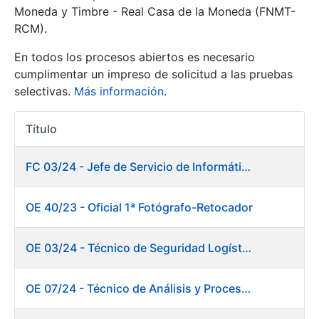
Moneda y Timbre - Real Casa de la Moneda (FNMT-
RCM).
Mostrar/Ocultar
En todos los procesos abiertos es necesario
cumplimentar un impreso de solicitud a las pruebas
selectivas.
Más información
.
Título
Acciones
FC 03/24 - Jefe de Servicio de Informática de Gestión y Procesos
Mostrar/Ocultar
OE 40/23 - Oficial 1ª Fotógrafo-Retocador
Mostrar/Ocultar
OE 03/24 - Técnico de Seguridad Logística
OE 07/24 - Técnico de Análisis y Procesos de Laboratorio
Mostrar/Ocultar