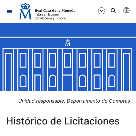
Navegación
Mostrar/Ocultar
Mostrar/Ocultar
Mostrar/Ocultar
Mostrar/Ocultar
Mostrar/Ocultar
Unidad responsable: Departamento de Compras
Histórico de Licitaciones
Mostrar/Ocultar