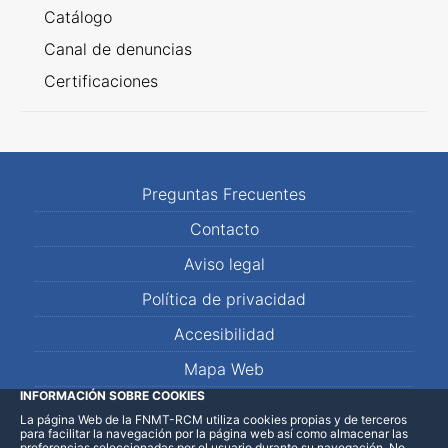
Catálogo
Canal de denuncias
Certificaciones
Preguntas Frecuentes
Contacto
Aviso legal
Política de privacidad
Accesibilidad
Mapa Web
INFORMACIÓN SOBRE COOKIES
La página Web de la FNMT-RCM utiliza cookies propias y de terceros
LinkedIn
Facebook
WhatsApp
para facilitar la navegación por la página web así como almacenar las
preferencias seleccionadas por el usuario durante su navegación. No