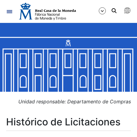
Navegación
Mostrar/Ocultar
Mostrar/Ocultar
Mostrar/Ocultar
Mostrar/Ocultar
Mostrar/Ocultar
Unidad responsable: Departamento de Compras
Histórico de Licitaciones
Mostrar/Ocultar