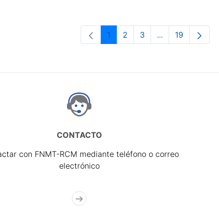
1
2
3
...
19
Página
Página
Página
Páginas interme
Página
CONTACTO
actar con FNMT-RCM mediante teléfono o correo
electrónico