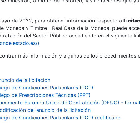
se muestran, a modo de histórico, las licitaciones que ya
 mayo de 2022, para obtener información respecto a
Licita
de Moneda y Timbre - Real Casa de la Moneda, puede acced
ratación del Sector Público accediendo en el siguiente lin
r
iondelestado.es/)
ontrar más información y algunos de los procedimientos 
uncio de la licitación
liego de Condiciones Particulares (PCP)
liego de Prescripciones Técnicas (PPT)
ocumento Europeo Único de Contratación (DEUC) - forma
dificación del anuncio de la licitación
tar
liego de Condiciones Particulares (PCP) rectificado