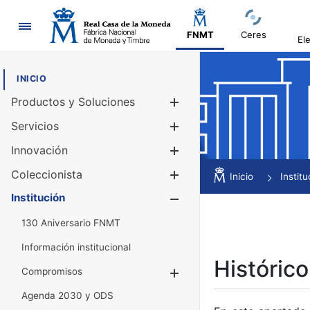
Navegación
FNMT
Ceres
El
INICIO
Productos y Soluciones
Mostrar/Ocul
Servicios
Mostrar/Ocul
Innovación
Mostrar/Ocul
Coleccionista
Mostrar/Ocul
Inicio
Institu
Institución
Mostrar/Ocul
130 Aniversario FNMT
Información institucional
Histórico
Compromisos
Mostrar/Ocultar
Agenda 2030 y ODS