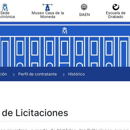
Sede
Museo Casa de la
Escuela de
SIAEN
ectrónica
Moneda
Grabado
tar
tar
tar
tar
ción
Perfil de contratante
Histórico
tar
 de Licitaciones