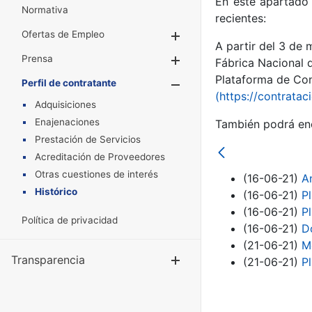
En este apartado 
Normativa
recientes:
Ofertas de Empleo
Mostrar/Ocultar
A partir del 3 de
Prensa
Mostrar/Ocultar
Fábrica Nacional 
Plataforma de Cont
Perfil de contratante
Mostrar/Oculta
(https://contratac
Adquisiciones
Enajenaciones
También podrá enc
Prestación de Servicios
Acreditación de Proveedores
Otras cuestiones de interés
(16-06-21)
An
Histórico
(16-06-21)
P
(16-06-21)
P
Política de privacidad
(16-06-21)
D
(21-06-21)
Mo
Transparencia
Mostrar/Ocul
(21-06-21)
P