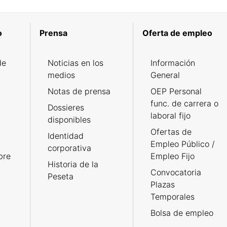
o
Prensa
Oferta de empleo
de
Noticias en los
Información
medios
General
Notas de prensa
OEP Personal
func. de carrera o
Dossieres
laboral fijo
disponibles
Ofertas de
Identidad
Empleo Público /
corporativa
bre
Empleo Fijo
Historia de la
Convocatoria
Peseta
Plazas
Temporales
Bolsa de empleo