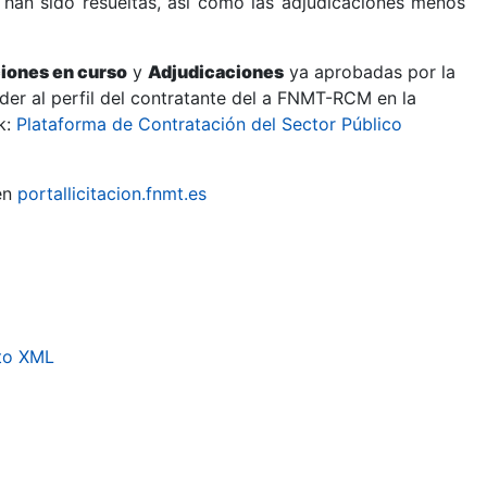
 han sido resueltas, así como las adjudicaciones menos
ciones en curso
y
Adjudicaciones
ya aprobadas por la
er al perfil del contratante del a FNMT-RCM en la
k:
Plataforma de Contratación del Sector Público
en
portallicitacion.fnmt.es
to XML