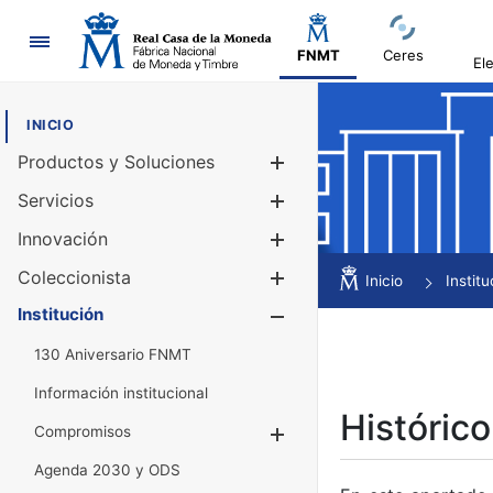
Navegación
FNMT
Ceres
El
INICIO
Productos y Soluciones
Mostrar/Ocul
Servicios
Mostrar/Ocul
Innovación
Mostrar/Ocul
Coleccionista
Mostrar/Ocul
Inicio
Institu
Institución
Mostrar/Ocul
130 Aniversario FNMT
Información institucional
Histórico
Compromisos
Mostrar/Ocultar
Agenda 2030 y ODS