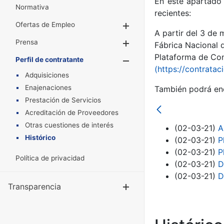
En este apartado 
Normativa
recientes:
Ofertas de Empleo
Mostrar/Ocultar
A partir del 3 de
Prensa
Mostrar/Ocultar
Fábrica Nacional 
Plataforma de Cont
Perfil de contratante
Mostrar/Oculta
(https://contratac
Adquisiciones
Enajenaciones
También podrá enc
Prestación de Servicios
Acreditación de Proveedores
Otras cuestiones de interés
(02-03-21)
A
Histórico
(02-03-21)
P
(02-03-21)
P
Política de privacidad
(02-03-21)
D
(02-03-21)
D
Transparencia
Mostrar/Ocul