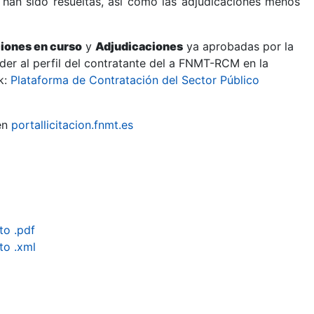
 han sido resueltas, así como las adjudicaciones menos
ciones en curso
y
Adjudicaciones
ya aprobadas por la
er al perfil del contratante del a FNMT-RCM en la
k:
Plataforma de Contratación del Sector Público
en
portallicitacion.fnmt.es
o .pdf
to .xml