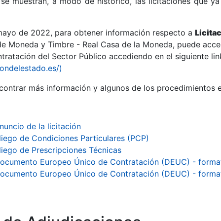
se muestran, a modo de histórico, las licitaciones que ya
 mayo de 2022, para obtener información respecto a
Licita
de Moneda y Timbre - Real Casa de la Moneda, puede acced
ratación del Sector Público accediendo en el siguiente lin
r
iondelestado.es/)
ontrar más información y algunos de los procedimientos 
nuncio de la licitación
liego de Condiciones Particulares (PCP)
liego de Prescripciones Técnicas
ocumento Europeo Único de Contratación (DEUC) - format
ocumento Europeo Único de Contratación (DEUC) - forma
tar