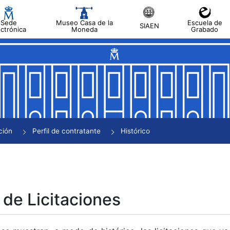
Sede
Museo Casa de la
Escuela de
SIAEN
ectrónica
Moneda
Grabado
tar
tar
tar
tar
ción
Perfil de contratante
Histórico
tar
 de Licitaciones