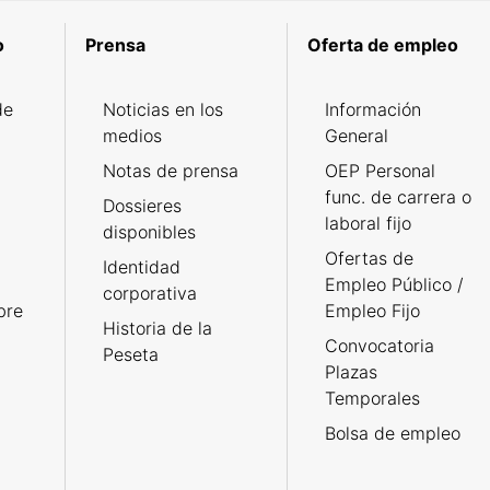
o
Prensa
Oferta de empleo
de
Noticias en los
Información
medios
General
Notas de prensa
OEP Personal
func. de carrera o
Dossieres
laboral fijo
disponibles
Ofertas de
Identidad
Empleo Público /
corporativa
bre
Empleo Fijo
Historia de la
Convocatoria
Peseta
Plazas
Temporales
Bolsa de empleo