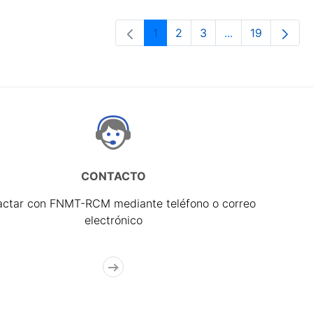
1
2
3
...
19
Página
Página
Página
Páginas interme
Página
CONTACTO
actar con FNMT-RCM mediante teléfono o correo
electrónico