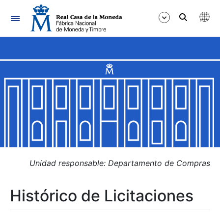
Navegación
Mostrar/Ocultar
Mostrar/Ocultar
Mostrar/Ocultar
Mostrar/Ocultar
Mostrar/Ocultar
Unidad responsable: Departamento de Compras
Histórico de Licitaciones
Mostrar/Ocultar