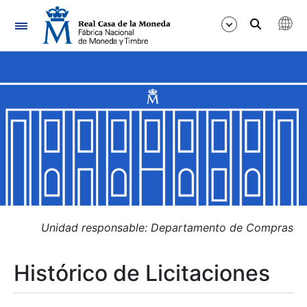
Navegación
Mostrar/Ocultar
Mostrar/Ocultar
Mostrar/Ocultar
Mostrar/Ocultar
Mostrar/Ocultar
Unidad responsable: Departamento de Compras
Histórico de Licitaciones
Mostrar/Ocultar