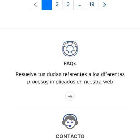
1
2
3
...
19
Página
Página
Página
Páginas intermedias Use 
Página
FAQs
Resuelve tus dudas referentes a los diferentes
procesos implicados en nuestra web
CONTACTO