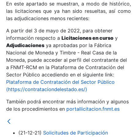
En este apartado se muestran, a modo de histórico,
las licitaciones que ya han sido resueltas, así como
Mostrar/Ocultar
las adjudicaciones menos recientes:
Mostrar/Ocultar
A partir del 3 de mayo de 2022, para obtener
información respecto a
Mostrar/Ocultar
Licitaciones en curso
y
Adjudicaciones
ya aprobadas por la Fábrica
Nacional de Moneda y Timbre - Real Casa de la
Moneda, puede acceder al perfil del contratante del
a FNMT-RCM en la Plataforma de Contratación del
Sector Público accediendo en el siguiente link:
Plataforma de Contratación del Sector Público
(https://contrataciondelestado.es/)
También podrá encontrar más información y algunos
de los procedimientos en
portallicitacion.fnmt.es
Mostrar/Ocultar
(21-12-21)
Solicitudes de Participación