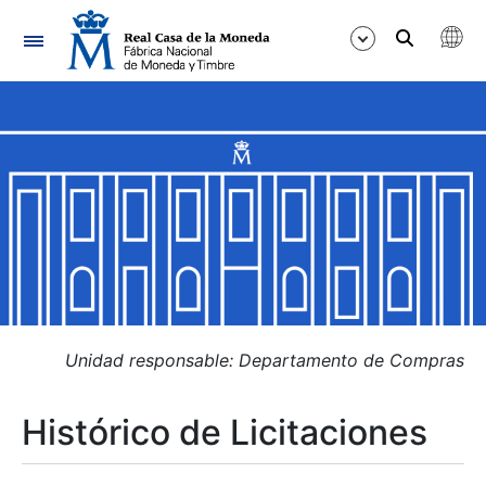
Navegación
Mostrar/Ocultar
Mostrar/Ocultar
Mostrar/Ocultar
Mostrar/Ocultar
Mostrar/Ocultar
Unidad responsable: Departamento de Compras
Histórico de Licitaciones
Mostrar/Ocultar