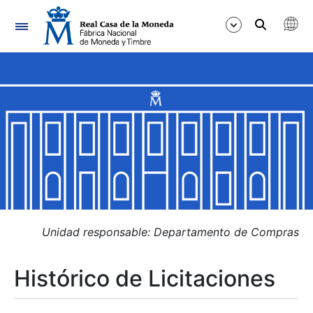
Navegación
Mostrar/Ocultar
Mostrar/Ocultar
Mostrar/Ocultar
Mostrar/Ocultar
Mostrar/Ocultar
Unidad responsable: Departamento de Compras
Histórico de Licitaciones
Mostrar/Ocultar