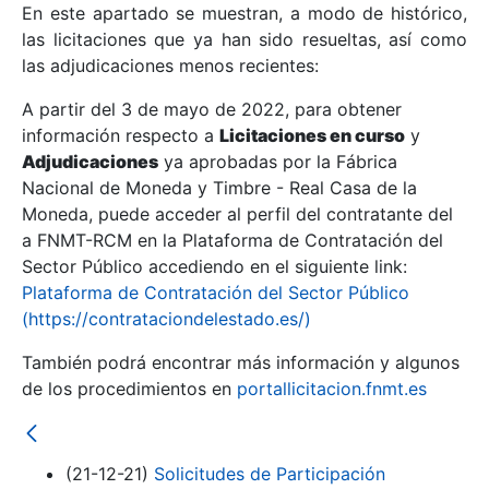
En este apartado se muestran, a modo de histórico,
las licitaciones que ya han sido resueltas, así como
Mostrar/Ocultar
las adjudicaciones menos recientes:
Mostrar/Ocultar
A partir del 3 de mayo de 2022, para obtener
información respecto a
Mostrar/Ocultar
Licitaciones en curso
y
Adjudicaciones
ya aprobadas por la Fábrica
Nacional de Moneda y Timbre - Real Casa de la
Moneda, puede acceder al perfil del contratante del
a FNMT-RCM en la Plataforma de Contratación del
Sector Público accediendo en el siguiente link:
Plataforma de Contratación del Sector Público
(https://contrataciondelestado.es/)
También podrá encontrar más información y algunos
de los procedimientos en
portallicitacion.fnmt.es
Mostrar/Ocultar
(21-12-21)
Solicitudes de Participación