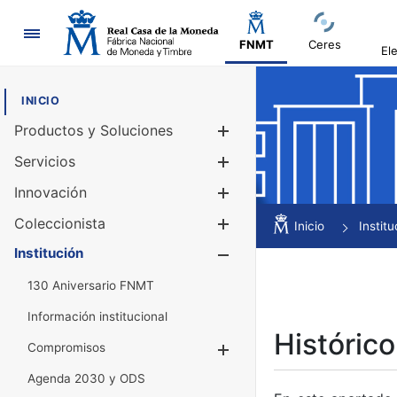
Navegación
FNMT
Ceres
El
INICIO
Productos y Soluciones
Mostrar/Ocul
Servicios
Mostrar/Ocul
Innovación
Mostrar/Ocul
Coleccionista
Mostrar/Ocul
Inicio
Institu
Institución
Mostrar/Ocul
130 Aniversario FNMT
Información institucional
Histórico
Compromisos
Mostrar/Ocultar
Agenda 2030 y ODS