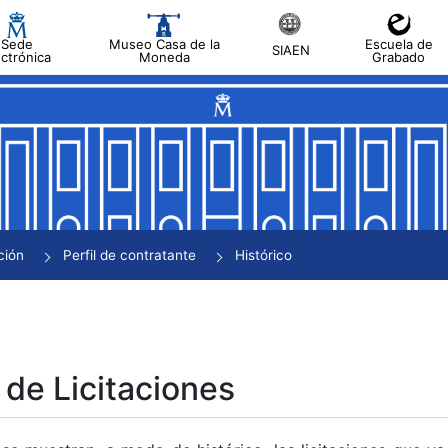
Sede
Museo Casa de la
Escuela de
SIAEN
ectrónica
Moneda
Grabado
tar
tar
tar
tar
ción
Perfil de contratante
Histórico
tar
 de Licitaciones