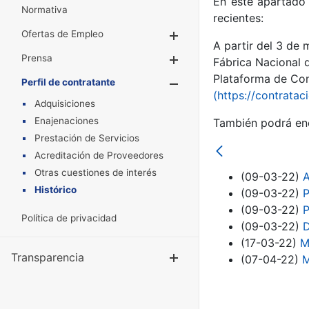
En este apartado 
Normativa
recientes:
Ofertas de Empleo
Mostrar/Ocultar
A partir del 3 de
Prensa
Mostrar/Ocultar
Fábrica Nacional 
Plataforma de Cont
Perfil de contratante
Mostrar/Oculta
(https://contratac
Adquisiciones
Enajenaciones
También podrá enc
Prestación de Servicios
Acreditación de Proveedores
Otras cuestiones de interés
(09-03-22)
A
Histórico
(09-03-22)
P
(09-03-22)
P
Política de privacidad
(09-03-22)
D
(17-03-22)
M
Transparencia
Mostrar/Ocul
(07-04-22)
M