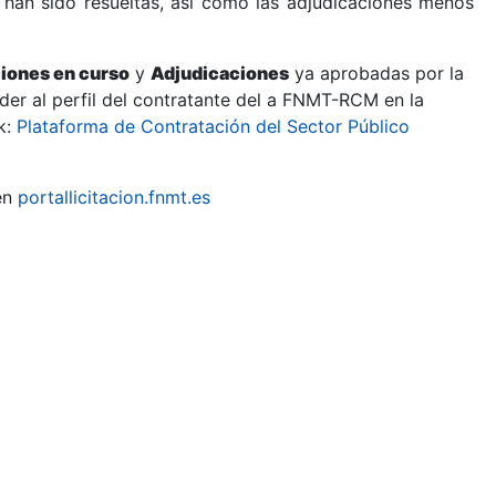
 han sido resueltas, así como las adjudicaciones menos
ciones en curso
y
Adjudicaciones
ya aprobadas por la
er al perfil del contratante del a FNMT-RCM en la
k:
Plataforma de Contratación del Sector Público
en
portallicitacion.fnmt.es