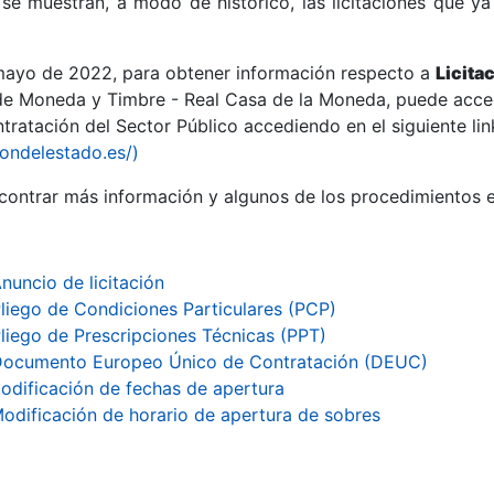
se muestran, a modo de histórico, las licitaciones que ya
 mayo de 2022, para obtener información respecto a
Licita
de Moneda y Timbre - Real Casa de la Moneda, puede acced
ratación del Sector Público accediendo en el siguiente lin
r
iondelestado.es/)
ontrar más información y algunos de los procedimientos 
nuncio de licitación
liego de Condiciones Particulares (PCP)
liego de Prescripciones Técnicas (PPT)
ocumento Europeo Único de Contratación (DEUC)
odificación de fechas de apertura
tar
odificación de horario de apertura de sobres