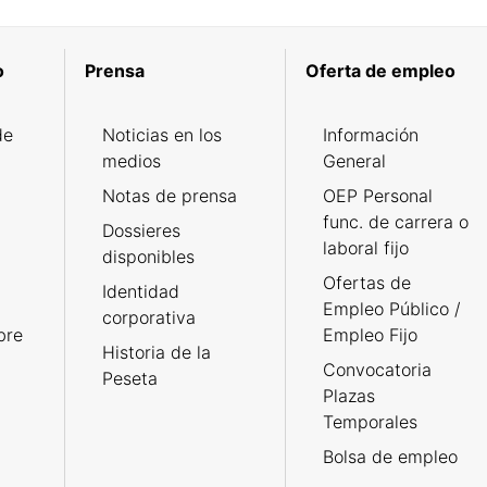
o
Prensa
Oferta de empleo
de
Noticias en los
Información
medios
General
Notas de prensa
OEP Personal
func. de carrera o
Dossieres
laboral fijo
disponibles
Ofertas de
Identidad
Empleo Público /
corporativa
bre
Empleo Fijo
Historia de la
Convocatoria
Peseta
Plazas
Temporales
Bolsa de empleo