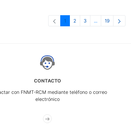
1
2
3
...
19
Página
Página
Página
Páginas interme
Página
CONTACTO
actar con FNMT-RCM mediante teléfono o correo
electrónico