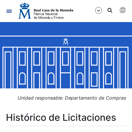
Navegación
Mostrar/Ocultar
Mostrar/Ocultar
Mostrar/Ocultar
Mostrar/Ocultar
Mostrar/Ocultar
Unidad responsable: Departamento de Compras
Histórico de Licitaciones
Mostrar/Ocultar