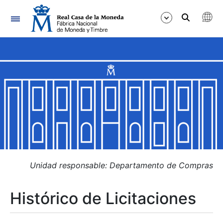
Navegación
Mostrar/Ocultar
Mostrar/Ocultar
Mostrar/Ocultar
Mostrar/Ocultar
Mostrar/Ocultar
Unidad responsable: Departamento de Compras
Histórico de Licitaciones
Mostrar/Ocultar