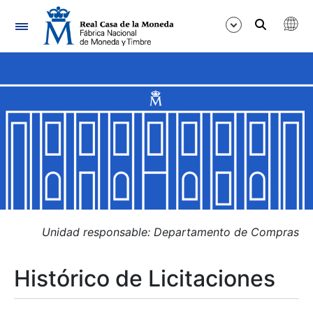
Navegación
Mostrar/Ocultar
Mostrar/Ocultar
Mostrar/Ocultar
Mostrar/Ocultar
Mostrar/Ocultar
Unidad responsable: Departamento de Compras
Histórico de Licitaciones
Mostrar/Ocultar