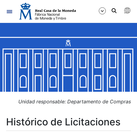
Navegación
Mostrar/Ocultar
Mostrar/Ocultar
Mostrar/Ocultar
Mostrar/Ocultar
Mostrar/Ocultar
Unidad responsable: Departamento de Compras
Histórico de Licitaciones
Mostrar/Ocultar