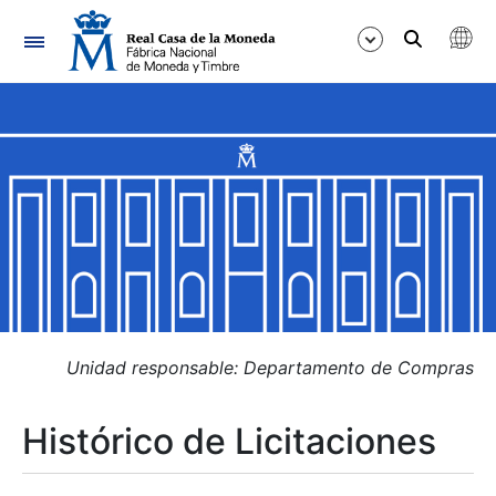
Navegación
Mostrar/Ocultar
Mostrar/Ocultar
Mostrar/Ocultar
Mostrar/Ocultar
Mostrar/Ocultar
Unidad responsable: Departamento de Compras
Histórico de Licitaciones
Mostrar/Ocultar