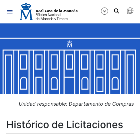
Navegación
Mostrar/Ocultar
Mostrar/Ocultar
Mostrar/Ocultar
Mostrar/Ocultar
Mostrar/Ocultar
Unidad responsable: Departamento de Compras
Histórico de Licitaciones
Mostrar/Ocultar