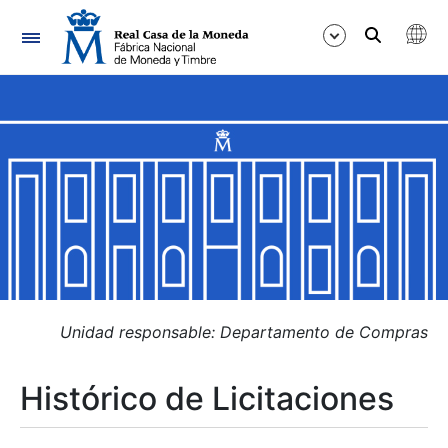
Navegación
Mostrar/Ocultar
Mostrar/Ocultar
Mostrar/Ocultar
Mostrar/Ocultar
Mostrar/Ocultar
Unidad responsable: Departamento de Compras
Histórico de Licitaciones
Mostrar/Ocultar