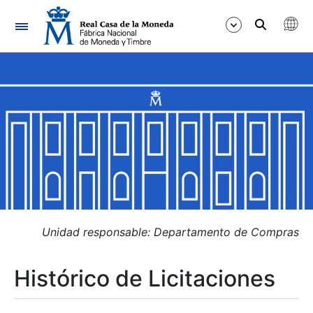
Navegación
Mostrar/Ocultar
Mostrar/Ocultar
Mostrar/Ocultar
Mostrar/Ocultar
Mostrar/Ocultar
Unidad responsable: Departamento de Compras
Histórico de Licitaciones
Mostrar/Ocultar