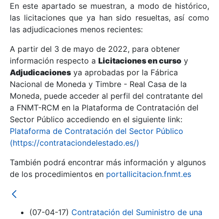
En este apartado se muestran, a modo de histórico,
las licitaciones que ya han sido resueltas, así como
Mostrar/Ocultar
las adjudicaciones menos recientes:
Mostrar/Ocultar
A partir del 3 de mayo de 2022, para obtener
información respecto a
Mostrar/Ocultar
Licitaciones en curso
y
Adjudicaciones
ya aprobadas por la Fábrica
Nacional de Moneda y Timbre - Real Casa de la
Moneda, puede acceder al perfil del contratante del
a FNMT-RCM en la Plataforma de Contratación del
Sector Público accediendo en el siguiente link:
Plataforma de Contratación del Sector Público
(https://contrataciondelestado.es/)
También podrá encontrar más información y algunos
de los procedimientos en
portallicitacion.fnmt.es
Mostrar/Ocultar
(07-04-17)
Contratación del Suministro de una