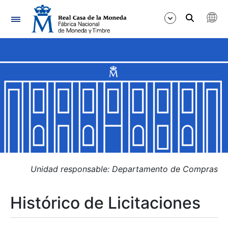
Navegación
Mostrar/Ocultar
Mostrar/Ocultar
Mostrar/Ocultar
Mostrar/Ocultar
Mostrar/Ocultar
Unidad responsable: Departamento de Compras
Histórico de Licitaciones
Mostrar/Ocultar