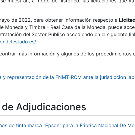
se muestran, a modo de histórico, las licitaciones que ya
 mayo de 2022, para obtener información respecto a
Licita
de Moneda y Timbre - Real Casa de la Moneda, puede acced
ratación del Sector Público accediendo en el siguiente lin
r
iondelestado.es/)
ontrar más información y algunos de los procedimientos 
 y representación de la FNMT-RCM ante la jurisdicción lab
o de Adjudicaciones
tar
hos de tinta marca "Epson" para la Fábrica Nacional De M