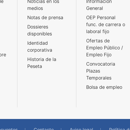
de
Noticias en los
Información
medios
General
Notas de prensa
OEP Personal
func. de carrera o
Dossieres
laboral fijo
disponibles
Ofertas de
Identidad
Empleo Público /
corporativa
bre
Empleo Fijo
Historia de la
Convocatoria
Peseta
Plazas
Temporales
Bolsa de empleo
ecuentes
Contacto
Aviso legal
Política 