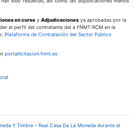
 han sido resueltas, así como las adjudicaciones menos
ciones en curso
y
Adjudicaciones
ya aprobadas por la
er al perfil del contratante del a FNMT-RCM en la
k:
Plataforma de Contratación del Sector Público
en
portallicitacion.fnmt.es
oral
oneda Y Timbre – Real Casa De La Moneda durante el