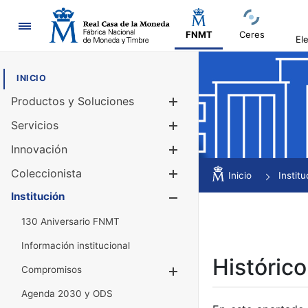
Navegación
FNMT
Ceres
El
INICIO
Productos y Soluciones
Mostrar/Ocul
Servicios
Mostrar/Ocul
Innovación
Mostrar/Ocul
Coleccionista
Mostrar/Ocul
Inicio
Institu
Institución
Mostrar/Ocul
130 Aniversario FNMT
Información institucional
Histórico
Compromisos
Mostrar/Ocultar
Agenda 2030 y ODS