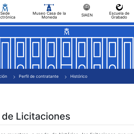
Sede
Museo Casa de la
Escuela de
SIAEN
ectrónica
Moneda
Grabado
tar
tar
tar
tar
ción
Perfil de contratante
Histórico
tar
 de Licitaciones