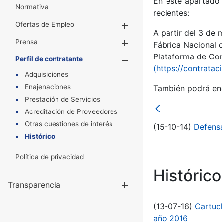
En este apartado 
Normativa
recientes:
Ofertas de Empleo
Mostrar/Ocultar
A partir del 3 de
Prensa
Mostrar/Ocultar
Fábrica Nacional 
Plataforma de Cont
Perfil de contratante
Mostrar/Oculta
(https://contratac
Adquisiciones
Enajenaciones
También podrá enc
Prestación de Servicios
Acreditación de Proveedores
Otras cuestiones de interés
(15-10-14)
Defensa
Histórico
Política de privacidad
Históric
Transparencia
Mostrar/Ocul
(13-07-16)
Cartuc
año 2016