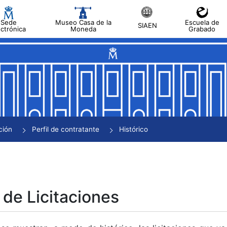
Sede
Museo Casa de la
Escuela de
SIAEN
ectrónica
Moneda
Grabado
tar
tar
tar
tar
ción
Perfil de contratante
Histórico
tar
 de Licitaciones