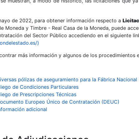
se muestran, a modo de histórico, las licitaciones que ya
 mayo de 2022, para obtener información respecto a
Licita
de Moneda y Timbre - Real Casa de la Moneda, puede acced
ratación del Sector Público accediendo en el siguiente lin
r
iondelestado.es/)
ontrar más información y algunos de los procedimientos 
iversas pólizas de aseguramiento para la Fábrica Naciona
liego de Condiciones Particulares
liego de Prescripciones Técnicas
ocumento Europeo Único de Contratación (DEUC)
nformación adicional
tar