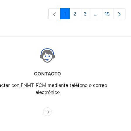
1
2
3
...
19
Página
Página
Página
Páginas interme
Página
CONTACTO
actar con FNMT-RCM mediante teléfono o correo
electrónico