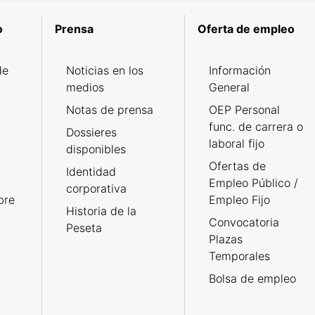
o
Prensa
Oferta de empleo
de
Noticias en los
Información
medios
General
Notas de prensa
OEP Personal
func. de carrera o
Dossieres
laboral fijo
disponibles
Ofertas de
Identidad
Empleo Público /
corporativa
bre
Empleo Fijo
Historia de la
Convocatoria
Peseta
Plazas
Temporales
Bolsa de empleo