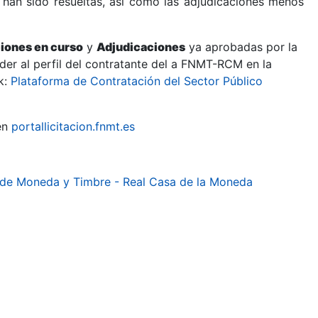
 han sido resueltas, así como las adjudicaciones menos
ciones en curso
y
Adjudicaciones
ya aprobadas por la
er al perfil del contratante del a FNMT-RCM en la
k:
Plataforma de Contratación del Sector Público
en
portallicitacion.fnmt.es
l de Moneda y Timbre - Real Casa de la Moneda