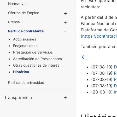
En este apartado 
Normativa
recientes:
Ofertas de Empleo
Mostrar/Ocultar
A partir del 3 de
Prensa
Mostrar/Ocultar
Fábrica Nacional 
Plataforma de Cont
Perfil de contratante
Mostrar/Oculta
(https://contratac
Adquisiciones
Enajenaciones
También podrá enc
Prestación de Servicios
Acreditación de Proveedores
Otras cuestiones de interés
(07-08-19)
D
Histórico
(07-08-19)
P
(07-08-19)
P
Política de privacidad
(07-08-19)
D
(23-08-19)
I
Transparencia
Mostrar/Ocul