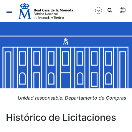
Navegación
Mostrar/Ocultar
Mostrar/Ocultar
Mostrar/Ocultar
Mostrar/Ocultar
Mostrar/Ocultar
Unidad responsable: Departamento de Compras
Histórico de Licitaciones
Mostrar/Ocultar