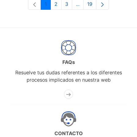
1
2
3
...
19
Página
Página
Página
Páginas intermedias Use 
Página
FAQs
Resuelve tus dudas referentes a los diferentes
procesos implicados en nuestra web
CONTACTO