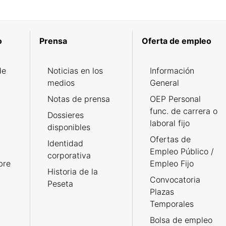
o
Prensa
Oferta de empleo
de
Noticias en los
Información
medios
General
Notas de prensa
OEP Personal
func. de carrera o
Dossieres
laboral fijo
disponibles
Ofertas de
Identidad
Empleo Público /
corporativa
bre
Empleo Fijo
Historia de la
Convocatoria
Peseta
Plazas
Temporales
Bolsa de empleo