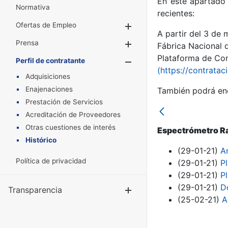
En este apartado 
Normativa
recientes:
Ofertas de Empleo
Mostrar/Ocultar
A partir del 3 de
Prensa
Mostrar/Ocultar
Fábrica Nacional 
Plataforma de Cont
Perfil de contratante
Mostrar/Oculta
(https://contratac
Adquisiciones
Enajenaciones
También podrá enc
Prestación de Servicios
Acreditación de Proveedores
Otras cuestiones de interés
Espectrómetro Ra
Histórico
(29-01-21)
An
Política de privacidad
(29-01-21)
P
(29-01-21)
P
(29-01-21)
D
Transparencia
Mostrar/Ocul
(25-02-21)
A