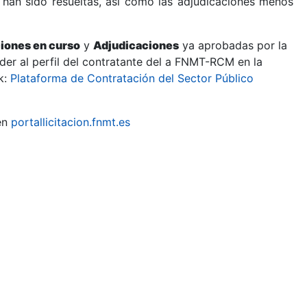
 han sido resueltas, así como las adjudicaciones menos
ciones en curso
y
Adjudicaciones
ya aprobadas por la
er al perfil del contratante del a FNMT-RCM en la
k:
Plataforma de Contratación del Sector Público
en
portallicitacion.fnmt.es