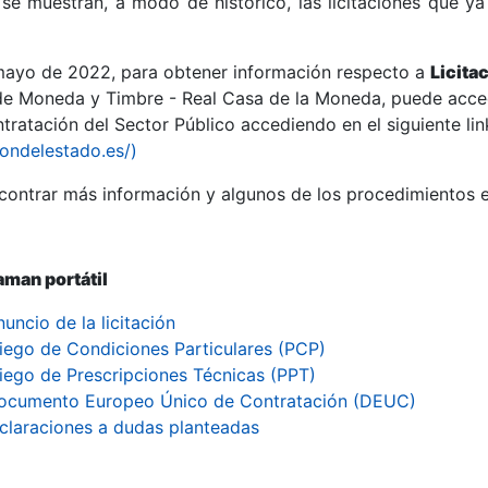
se muestran, a modo de histórico, las licitaciones que ya
 mayo de 2022, para obtener información respecto a
Licita
de Moneda y Timbre - Real Casa de la Moneda, puede acced
ratación del Sector Público accediendo en el siguiente lin
r
iondelestado.es/)
ontrar más información y algunos de los procedimientos 
man portátil
uncio de la licitación
liego de Condiciones Particulares (PCP)
liego de Prescripciones Técnicas (PPT)
ocumento Europeo Único de Contratación (DEUC)
tar
claraciones a dudas planteadas