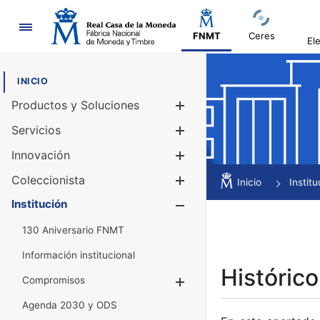
Navegación
FNMT
Ceres
El
INICIO
Productos y Soluciones
Mostrar/Ocul
Servicios
Mostrar/Ocul
Innovación
Mostrar/Ocul
Coleccionista
Mostrar/Ocul
Inicio
Institu
Institución
Mostrar/Ocul
130 Aniversario FNMT
Información institucional
Histórico
Compromisos
Mostrar/Ocultar
Agenda 2030 y ODS