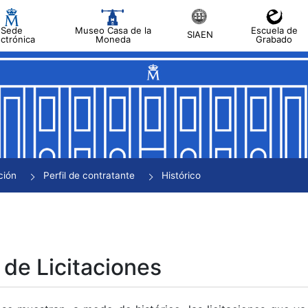
Sede
Museo Casa de la
Escuela de
SIAEN
ectrónica
Moneda
Grabado
tar
tar
tar
tar
ción
Perfil de contratante
Histórico
tar
 de Licitaciones