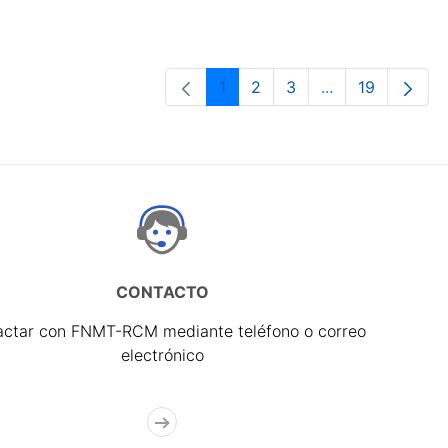
1
2
3
...
19
Página
Página
Página
Páginas interme
Página
CONTACTO
actar con FNMT-RCM mediante teléfono o correo
electrónico