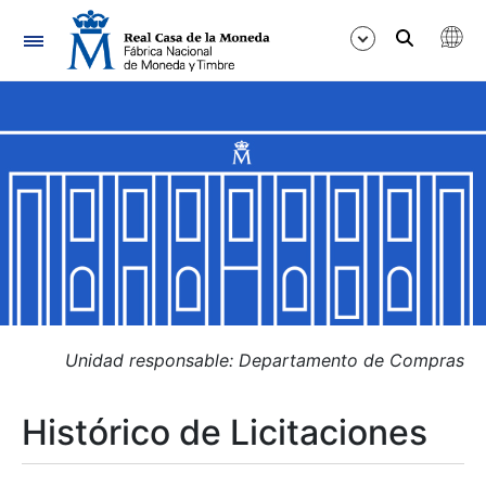
Navegación
Mostrar/Ocultar
Mostrar/Ocultar
Mostrar/Ocultar
Mostrar/Ocultar
Mostrar/Ocultar
Unidad responsable: Departamento de Compras
Histórico de Licitaciones
Mostrar/Ocultar