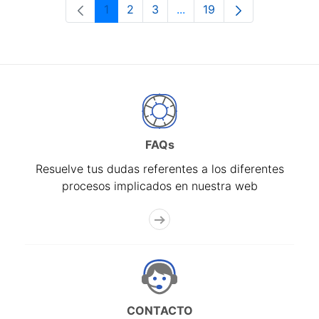
1
2
3
...
19
Página
Página
Página
Páginas intermedias Use 
Página
FAQs
Resuelve tus dudas referentes a los diferentes
procesos implicados en nuestra web
CONTACTO