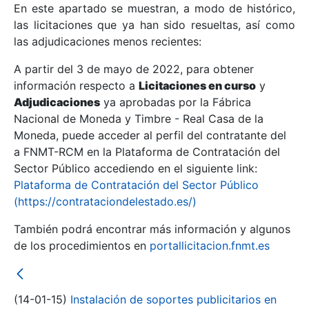
En este apartado se muestran, a modo de histórico,
las licitaciones que ya han sido resueltas, así como
Mostrar/Ocultar
las adjudicaciones menos recientes:
Mostrar/Ocultar
A partir del 3 de mayo de 2022, para obtener
información respecto a
Mostrar/Ocultar
Licitaciones en curso
y
Adjudicaciones
ya aprobadas por la Fábrica
Nacional de Moneda y Timbre - Real Casa de la
Moneda, puede acceder al perfil del contratante del
a FNMT-RCM en la Plataforma de Contratación del
Sector Público accediendo en el siguiente link:
Plataforma de Contratación del Sector Público
(https://contrataciondelestado.es/)
También podrá encontrar más información y algunos
de los procedimientos en
portallicitacion.fnmt.es
Mostrar/Ocultar
(14-01-15)
Instalación de soportes publicitarios en