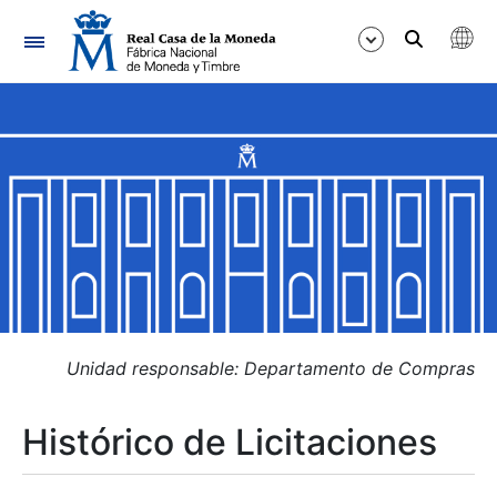
Navegación
Mostrar/Ocultar
Mostrar/Ocultar
Mostrar/Ocultar
Mostrar/Ocultar
Mostrar/Ocultar
Unidad responsable: Departamento de Compras
Histórico de Licitaciones
Mostrar/Ocultar