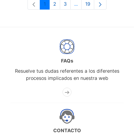
1
2
3
...
19
Página
Página
Página
Páginas intermedias Use 
Página
FAQs
Resuelve tus dudas referentes a los diferentes
procesos implicados en nuestra web
CONTACTO