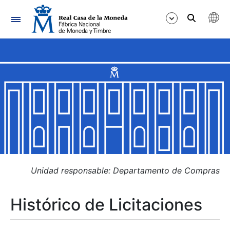
Navegación
Mostrar/Ocultar
Mostrar/Ocultar
Mostrar/Ocultar
Mostrar/Ocultar
Mostrar/Ocultar
Unidad responsable: Departamento de Compras
Histórico de Licitaciones
Mostrar/Ocultar