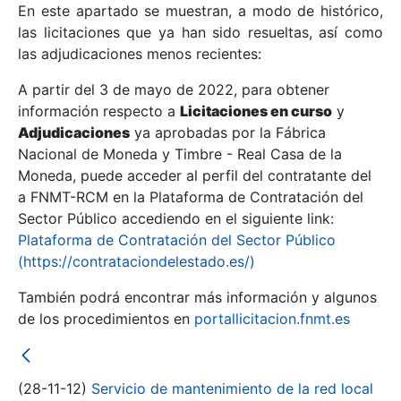
En este apartado se muestran, a modo de histórico,
las licitaciones que ya han sido resueltas, así como
Mostrar/Ocultar
las adjudicaciones menos recientes:
Mostrar/Ocultar
A partir del 3 de mayo de 2022, para obtener
información respecto a
Mostrar/Ocultar
Licitaciones en curso
y
Adjudicaciones
ya aprobadas por la Fábrica
Nacional de Moneda y Timbre - Real Casa de la
Moneda, puede acceder al perfil del contratante del
a FNMT-RCM en la Plataforma de Contratación del
Sector Público accediendo en el siguiente link:
Plataforma de Contratación del Sector Público
(https://contrataciondelestado.es/)
También podrá encontrar más información y algunos
de los procedimientos en
portallicitacion.fnmt.es
Mostrar/Ocultar
(28-11-12)
Servicio de mantenimiento de la red local