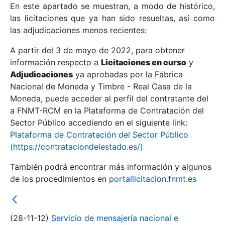
En este apartado se muestran, a modo de histórico,
las licitaciones que ya han sido resueltas, así como
Mostrar/Ocultar
las adjudicaciones menos recientes:
Mostrar/Ocultar
A partir del 3 de mayo de 2022, para obtener
información respecto a
Mostrar/Ocultar
Licitaciones en curso
y
Adjudicaciones
ya aprobadas por la Fábrica
Nacional de Moneda y Timbre - Real Casa de la
Moneda, puede acceder al perfil del contratante del
a FNMT-RCM en la Plataforma de Contratación del
Sector Público accediendo en el siguiente link:
Plataforma de Contratación del Sector Público
(https://contrataciondelestado.es/)
También podrá encontrar más información y algunos
de los procedimientos en
portallicitacion.fnmt.es
Mostrar/Ocultar
(28-11-12)
Servicio de mensajería nacional e