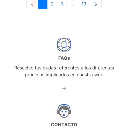
1
2
3
...
19
Página
Página
Página
Páginas intermedias Use 
Página
FAQs
Resuelve tus dudas referentes a los diferentes
procesos implicados en nuestra web
CONTACTO