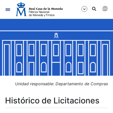
Navegación
Mostrar/Ocultar
Mostrar/Ocultar
Mostrar/Ocultar
Mostrar/Ocultar
Mostrar/Ocultar
Unidad responsable: Departamento de Compras
Histórico de Licitaciones
Mostrar/Ocultar