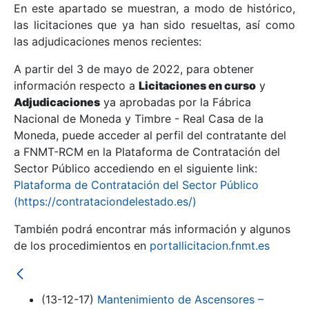
En este apartado se muestran, a modo de histórico,
las licitaciones que ya han sido resueltas, así como
Mostrar/Ocultar
las adjudicaciones menos recientes:
Mostrar/Ocultar
A partir del 3 de mayo de 2022, para obtener
información respecto a
Mostrar/Ocultar
Licitaciones en curso
y
Adjudicaciones
ya aprobadas por la Fábrica
Nacional de Moneda y Timbre - Real Casa de la
Moneda, puede acceder al perfil del contratante del
a FNMT-RCM en la Plataforma de Contratación del
Sector Público accediendo en el siguiente link:
Plataforma de Contratación del Sector Público
(https://contrataciondelestado.es/)
También podrá encontrar más información y algunos
de los procedimientos en
portallicitacion.fnmt.es
Mostrar/Ocultar
(13-12-17)
Mantenimiento de Ascensores –