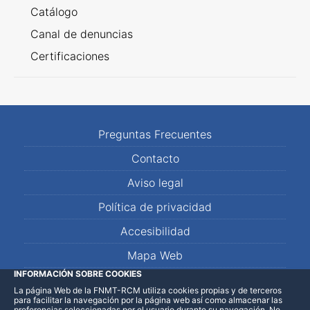
Catálogo
Canal de denuncias
Certificaciones
Preguntas Frecuentes
Contacto
Aviso legal
Política de privacidad
Accesibilidad
Mapa Web
INFORMACIÓN SOBRE COOKIES
La página Web de la FNMT-RCM utiliza cookies propias y de terceros
LinkedIn
Facebook
WhatsApp
para facilitar la navegación por la página web así como almacenar las
preferencias seleccionadas por el usuario durante su navegación. No