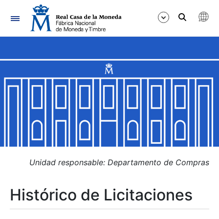
Navegación
Mostrar/Ocultar
Mostrar/Ocultar
Mostrar/Ocultar
Mostrar/Ocultar
Mostrar/Ocultar
Unidad responsable: Departamento de Compras
Histórico de Licitaciones
Mostrar/Ocultar