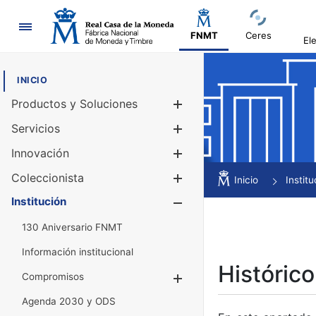
Navegación
FNMT
Ceres
El
INICIO
Productos y Soluciones
Mostrar/Ocul
Servicios
Mostrar/Ocul
Innovación
Mostrar/Ocul
Coleccionista
Mostrar/Ocul
Inicio
Institu
Institución
Mostrar/Ocul
130 Aniversario FNMT
Información institucional
Histórico
Compromisos
Mostrar/Ocultar
Agenda 2030 y ODS