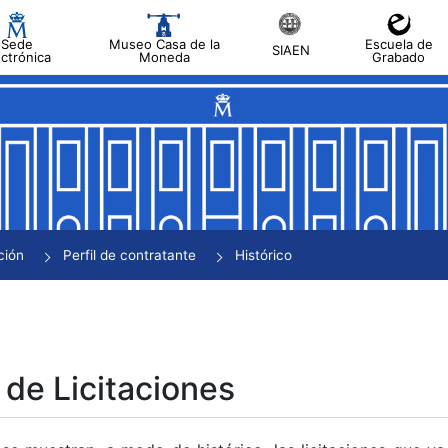
Sede
Museo Casa de la
Escuela de
SIAEN
ectrónica
Moneda
Grabado
tar
tar
tar
tar
ción
Perfil de contratante
Histórico
tar
 de Licitaciones