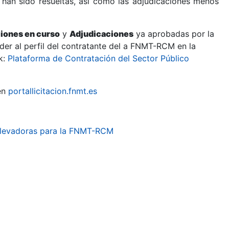
 han sido resueltas, así como las adjudicaciones menos
ciones en curso
y
Adjudicaciones
ya aprobadas por la
er al perfil del contratante del a FNMT-RCM en la
k:
Plataforma de Contratación del Sector Público
en
portallicitacion.fnmt.es
 elevadoras para la FNMT-RCM