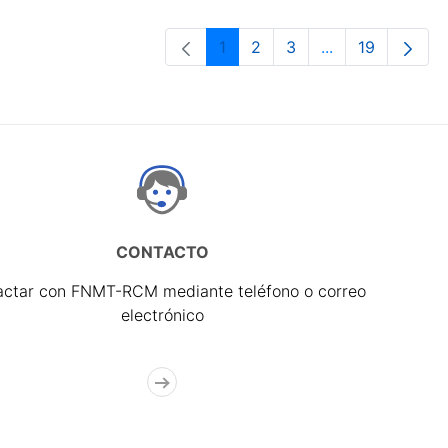
1
2
3
...
19
Página
Página
Página
Páginas interme
Página
CONTACTO
actar con FNMT-RCM mediante teléfono o correo
electrónico