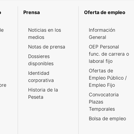
o
Prensa
Oferta de empleo
de
Noticias en los
Información
medios
General
Notas de prensa
OEP Personal
func. de carrera o
Dossieres
laboral fijo
disponibles
Ofertas de
Identidad
Empleo Público /
corporativa
bre
Empleo Fijo
Historia de la
Convocatoria
Peseta
Plazas
Temporales
Bolsa de empleo