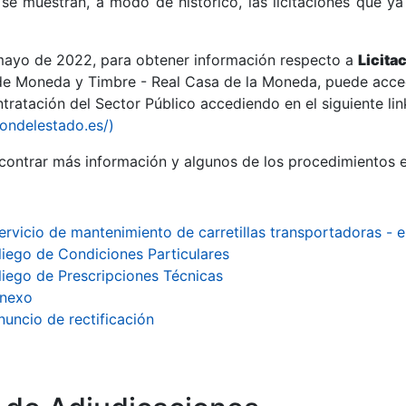
se muestran, a modo de histórico, las licitaciones que ya
 mayo de 2022, para obtener información respecto a
Licita
de Moneda y Timbre - Real Casa de la Moneda, puede acced
ratación del Sector Público accediendo en el siguiente lin
r
iondelestado.es/)
ontrar más información y algunos de los procedimientos 
ervicio de mantenimiento de carretillas transportadoras -
liego de Condiciones Particulares
liego de Prescripciones Técnicas
nexo
nuncio de rectificación
tar