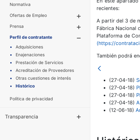
En este apartado 
Normativa
recientes:
Ofertas de Empleo
Mostrar/Ocultar
A partir del 3 de
Prensa
Mostrar/Ocultar
Fábrica Nacional 
Plataforma de Cont
Perfil de contratante
Mostrar/Oculta
(https://contratac
Adquisiciones
Enajenaciones
También podrá enc
Prestación de Servicios
Acreditación de Proveedores
Otras cuestiones de interés
(27-04-18)
S
Histórico
(27-04-18)
P
(27-04-18)
P
Política de privacidad
(27-04-18)
A
(12-06-18)
A
Transparencia
Mostrar/Ocul