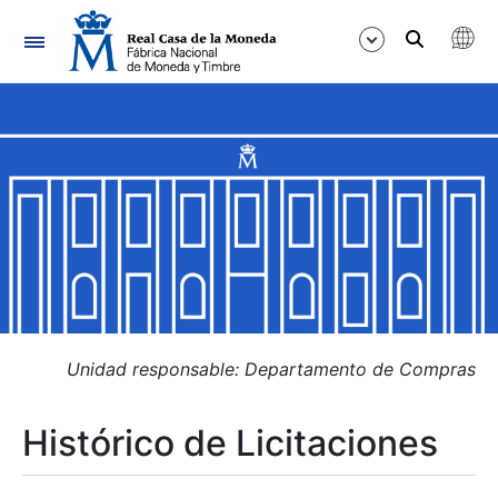
Navegación
Mostrar/Ocultar
Mostrar/Ocultar
Mostrar/Ocultar
Mostrar/Ocultar
Mostrar/Ocultar
Unidad responsable: Departamento de Compras
Histórico de Licitaciones
Mostrar/Ocultar