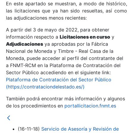
En este apartado se muestran, a modo de histórico,
las licitaciones que ya han sido resueltas, así como
Mostrar/Ocultar
las adjudicaciones menos recientes:
Mostrar/Ocultar
A partir del 3 de mayo de 2022, para obtener
información respecto a
Mostrar/Ocultar
Licitaciones en curso
y
Adjudicaciones
ya aprobadas por la Fábrica
Nacional de Moneda y Timbre - Real Casa de la
Moneda, puede acceder al perfil del contratante del
a FNMT-RCM en la Plataforma de Contratación del
Sector Público accediendo en el siguiente link:
Plataforma de Contratación del Sector Público
(https://contrataciondelestado.es/)
También podrá encontrar más información y algunos
de los procedimientos en
portallicitacion.fnmt.es
Mostrar/Ocultar
(16-11-18)
Servicio de Asesoría y Revisión de