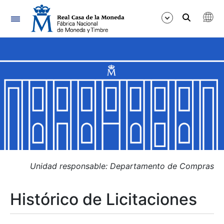
Navegación
Mostrar/Ocultar
Mostrar/Ocultar
Mostrar/Ocultar
Mostrar/Ocultar
Mostrar/Ocultar
Unidad responsable: Departamento de Compras
Histórico de Licitaciones
Mostrar/Ocultar