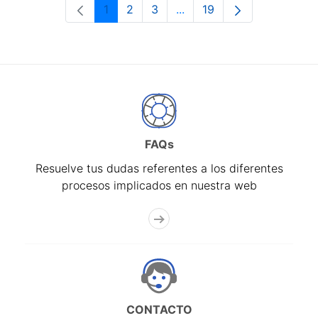
1
2
3
...
19
Página
Página
Página
Páginas intermedias Use 
Página
FAQs
Resuelve tus dudas referentes a los diferentes
procesos implicados en nuestra web
CONTACTO