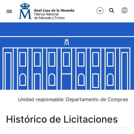
Navegación
Mostrar/Ocultar
Mostrar/Ocultar
Mostrar/Ocultar
Mostrar/Ocultar
Mostrar/Ocultar
Unidad responsable: Departamento de Compras
Histórico de Licitaciones
Mostrar/Ocultar