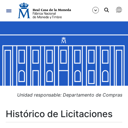
Navegación
Mostrar/Ocultar
Mostrar/Ocultar
Mostrar/Ocultar
Mostrar/Ocultar
Mostrar/Ocultar
Unidad responsable: Departamento de Compras
Histórico de Licitaciones
Mostrar/Ocultar