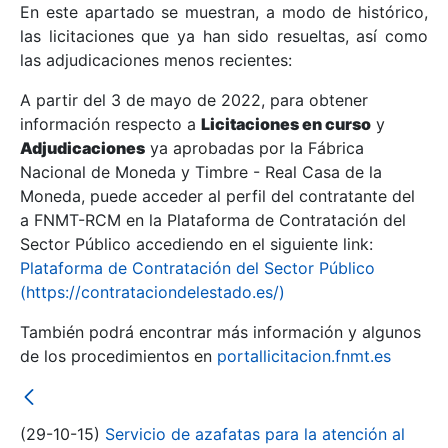
En este apartado se muestran, a modo de histórico,
las licitaciones que ya han sido resueltas, así como
Mostrar/Ocultar
las adjudicaciones menos recientes:
Mostrar/Ocultar
A partir del 3 de mayo de 2022, para obtener
información respecto a
Mostrar/Ocultar
Licitaciones en curso
y
Adjudicaciones
ya aprobadas por la Fábrica
Nacional de Moneda y Timbre - Real Casa de la
Moneda, puede acceder al perfil del contratante del
a FNMT-RCM en la Plataforma de Contratación del
Sector Público accediendo en el siguiente link:
Plataforma de Contratación del Sector Público
(https://contrataciondelestado.es/)
También podrá encontrar más información y algunos
de los procedimientos en
portallicitacion.fnmt.es
Mostrar/Ocultar
(29-10-15)
Servicio de azafatas para la atención al