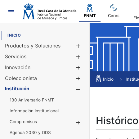
Navegación
FNMT
Ceres
El
INICIO
Productos y Soluciones
Mostrar/Ocul
Servicios
Mostrar/Ocul
Innovación
Mostrar/Ocul
Coleccionista
Mostrar/Ocul
Inicio
Institu
Institución
Mostrar/Ocul
130 Aniversario FNMT
Información institucional
Histórico
Compromisos
Mostrar/Ocultar
Agenda 2030 y ODS