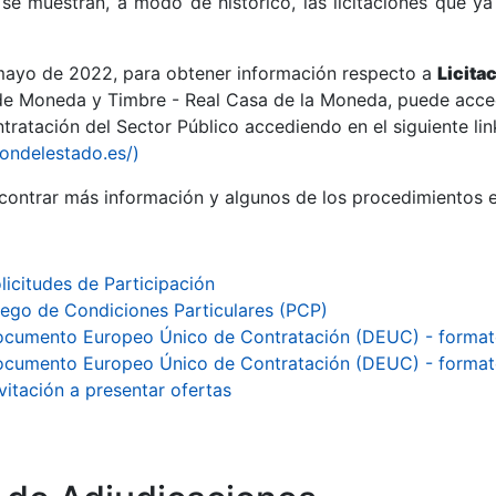
se muestran, a modo de histórico, las licitaciones que ya
 mayo de 2022, para obtener información respecto a
Licita
de Moneda y Timbre - Real Casa de la Moneda, puede acced
ratación del Sector Público accediendo en el siguiente lin
r
iondelestado.es/)
ontrar más información y algunos de los procedimientos 
licitudes de Participación
iego de Condiciones Particulares (PCP)
cumento Europeo Único de Contratación (DEUC) - forma
cumento Europeo Único de Contratación (DEUC) - forma
vitación a presentar ofertas
tar