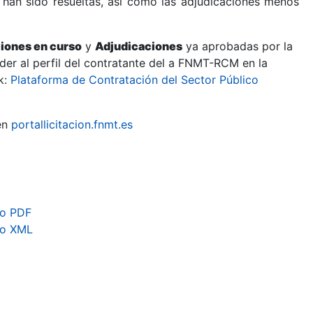
 han sido resueltas, así como las adjudicaciones menos
ciones en curso
y
Adjudicaciones
ya aprobadas por la
er al perfil del contratante del a FNMT-RCM en la
k:
Plataforma de Contratación del Sector Público
en
portallicitacion.fnmt.es
to PDF
to XML