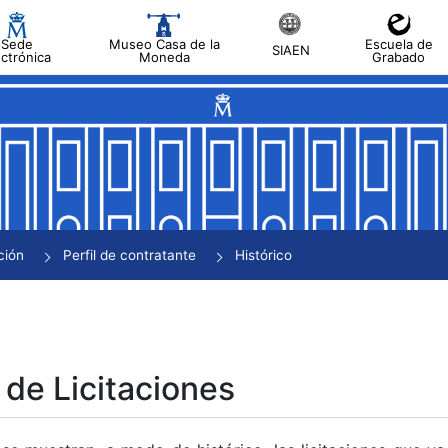
Sede
Museo Casa de la
Escuela de
SIAEN
ectrónica
Moneda
Grabado
tar
tar
tar
tar
ción
Perfil de contratante
Histórico
tar
 de Licitaciones