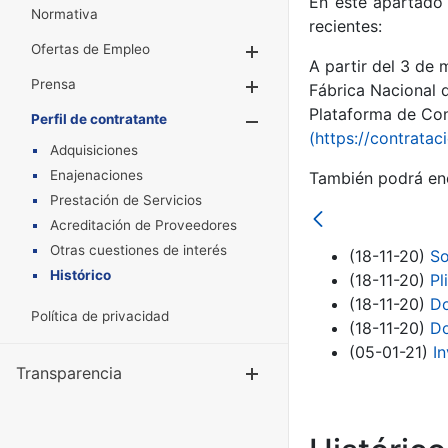
En este apartado 
Normativa
recientes:
Ofertas de Empleo
Mostrar/Ocultar
A partir del 3 de
Prensa
Mostrar/Ocultar
Fábrica Nacional 
Plataforma de Cont
Perfil de contratante
Mostrar/Oculta
(https://contratac
Adquisiciones
Enajenaciones
También podrá enc
Prestación de Servicios
Acreditación de Proveedores
Otras cuestiones de interés
(18-11-20)
So
Histórico
(18-11-20)
Pl
(18-11-20)
Do
Política de privacidad
(18-11-20)
Do
(05-01-21)
In
Transparencia
Mostrar/Ocul