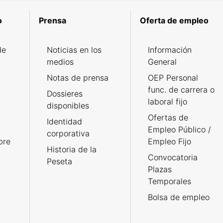
o
Prensa
Oferta de empleo
de
Noticias en los
Información
medios
General
Notas de prensa
OEP Personal
func. de carrera o
Dossieres
laboral fijo
disponibles
Ofertas de
Identidad
Empleo Público /
corporativa
bre
Empleo Fijo
Historia de la
Convocatoria
Peseta
Plazas
Temporales
Bolsa de empleo