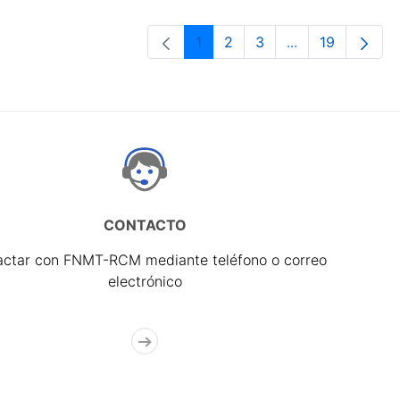
1
2
3
...
19
Página
Página
Página
Páginas interme
Página
CONTACTO
actar con FNMT-RCM mediante teléfono o correo
electrónico