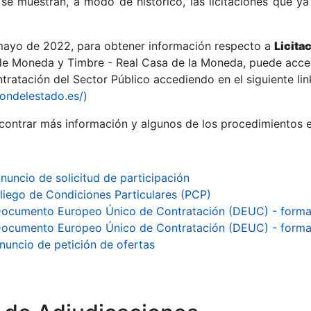
se muestran, a modo de histórico, las licitaciones que ya
 mayo de 2022, para obtener información respecto a
Licita
de Moneda y Timbre - Real Casa de la Moneda, puede acced
ratación del Sector Público accediendo en el siguiente lin
r
iondelestado.es/)
ontrar más información y algunos de los procedimientos 
nuncio de solicitud de participación
liego de Condiciones Particulares (PCP)
ocumento Europeo Único de Contratación (DEUC) - forma
ocumento Europeo Único de Contratación (DEUC) - forma
nuncio de petición de ofertas
tar