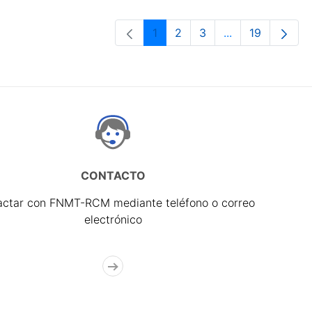
1
2
3
...
19
Página
Página
Página
Páginas interme
Página
CONTACTO
actar con FNMT-RCM mediante teléfono o correo
electrónico