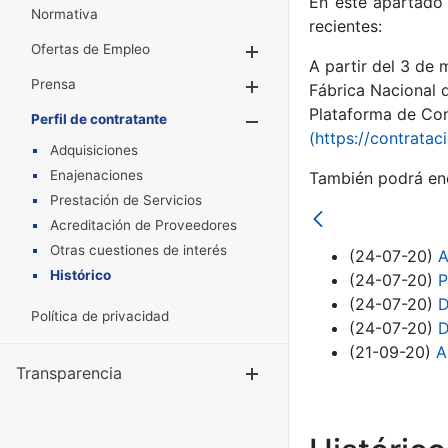
En este apartado 
Normativa
recientes:
Ofertas de Empleo
Mostrar/Ocultar
A partir del 3 de
Prensa
Mostrar/Ocultar
Fábrica Nacional 
Plataforma de Cont
Perfil de contratante
Mostrar/Oculta
(https://contratac
Adquisiciones
Enajenaciones
También podrá enc
Prestación de Servicios
Acreditación de Proveedores
Otras cuestiones de interés
(24-07-20)
A
Histórico
(24-07-20)
P
(24-07-20)
D
Política de privacidad
(24-07-20)
D
(21-09-20)
A
Transparencia
Mostrar/Ocul