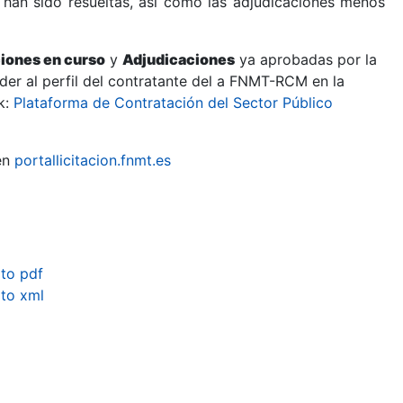
 han sido resueltas, así como las adjudicaciones menos
ciones en curso
y
Adjudicaciones
ya aprobadas por la
er al perfil del contratante del a FNMT-RCM en la
k:
Plataforma de Contratación del Sector Público
en
portallicitacion.fnmt.es
to pdf
to xml