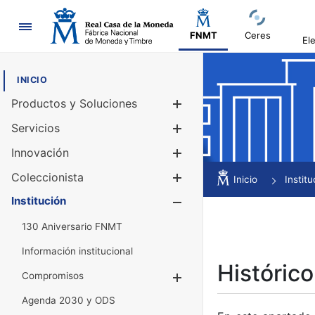
Navegación
FNMT
Ceres
El
INICIO
Productos y Soluciones
Mostrar/Ocul
Servicios
Mostrar/Ocul
Innovación
Mostrar/Ocul
Coleccionista
Mostrar/Ocul
Inicio
Institu
Institución
Mostrar/Ocul
130 Aniversario FNMT
Información institucional
Histórico
Compromisos
Mostrar/Ocultar
Agenda 2030 y ODS