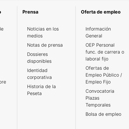
o
Prensa
Oferta de empleo
de
Noticias en los
Información
medios
General
Notas de prensa
OEP Personal
func. de carrera o
Dossieres
laboral fijo
disponibles
Ofertas de
Identidad
Empleo Público /
corporativa
bre
Empleo Fijo
Historia de la
Convocatoria
Peseta
Plazas
Temporales
Bolsa de empleo