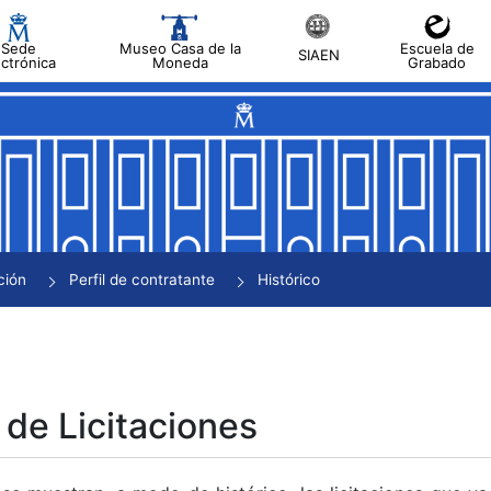
Sede
Museo Casa de la
Escuela de
SIAEN
ectrónica
Moneda
Grabado
tar
tar
tar
tar
ción
Perfil de contratante
Histórico
tar
 de Licitaciones