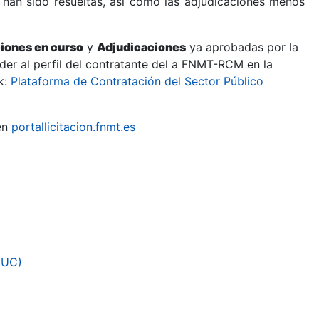
 han sido resueltas, así como las adjudicaciones menos
ciones en curso
y
Adjudicaciones
ya aprobadas por la
er al perfil del contratante del a FNMT-RCM en la
k:
Plataforma de Contratación del Sector Público
en
portallicitacion.fnmt.es
EUC)