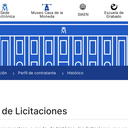
Sede
Museo Casa de la
Escuela de
SIAEN
ectrónica
Moneda
Grabado
tar
tar
tar
tar
ción
Perfil de contratante
Histórico
tar
 de Licitaciones