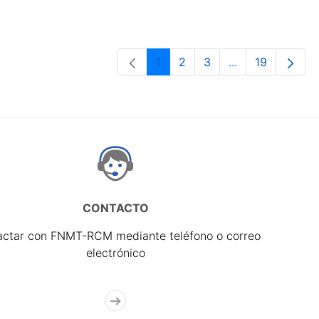
1
2
3
...
19
Página
Página
Página
Páginas interme
Página
CONTACTO
actar con FNMT-RCM mediante teléfono o correo
electrónico