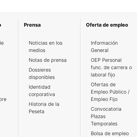
o
Prensa
Oferta de empleo
de
Noticias en los
Información
medios
General
Notas de prensa
OEP Personal
func. de carrera o
Dossieres
laboral fijo
disponibles
Ofertas de
Identidad
Empleo Público /
corporativa
bre
Empleo Fijo
Historia de la
Convocatoria
Peseta
Plazas
Temporales
Bolsa de empleo