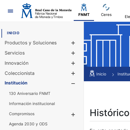
Navegación
FNMT
Ceres
El
INICIO
Productos y Soluciones
Mostrar/Ocul
Servicios
Mostrar/Ocul
Innovación
Mostrar/Ocul
Coleccionista
Mostrar/Ocul
Inicio
Institu
Institución
Mostrar/Ocul
130 Aniversario FNMT
Información institucional
Histórico
Compromisos
Mostrar/Ocultar
Agenda 2030 y ODS