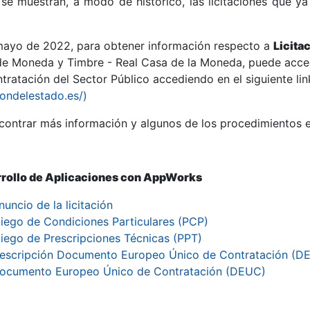
se muestran, a modo de histórico, las licitaciones que ya
 mayo de 2022, para obtener información respecto a
Licita
de Moneda y Timbre - Real Casa de la Moneda, puede acced
ratación del Sector Público accediendo en el siguiente lin
r
iondelestado.es/)
ontrar más información y algunos de los procedimientos 
rrollo de Aplicaciones con AppWorks
nuncio de la licitación
liego de Condiciones Particulares (PCP)
liego de Prescripciones Técnicas (PPT)
escripción Documento Europeo Único de Contratación (D
tar
ocumento Europeo Único de Contratación (DEUC)