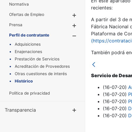
En este apartado 
Normativa
recientes:
Ofertas de Empleo
Mostrar/Ocultar
A partir del 3 de
Prensa
Mostrar/Ocultar
Fábrica Nacional 
Plataforma de Cont
Perfil de contratante
Mostrar/Oculta
(https://contratac
Adquisiciones
Enajenaciones
También podrá enc
Prestación de Servicios
Acreditación de Proveedores
Otras cuestiones de interés
Servicio de Desa
Histórico
(16-07-20)
A
Política de privacidad
(16-07-20)
P
(16-07-20)
P
(16-07-20)
D
Transparencia
Mostrar/Ocul
(16-07-20)
D